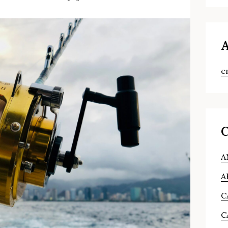
A
e
C
A
A
C
C