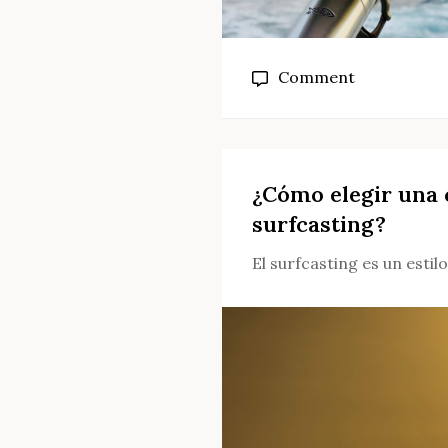
on
Comment
¿Cuál
es
el
mejor
¿Cómo elegir una 
carrete
surfcasting?
para
El surfcasting es un estil
el
surfcasting