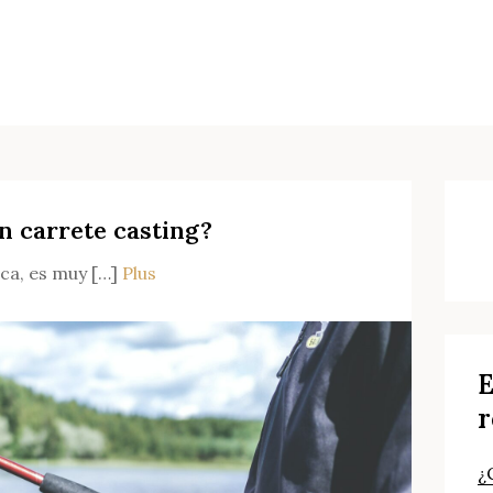
n carrete casting?
S
fo
sca, es muy […]
Plus
E
r
¿