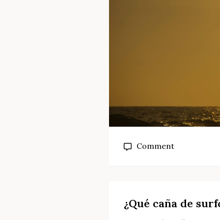
on
Comment
¿Cómo
elegir
una
caña
¿Qué caña de surf
de