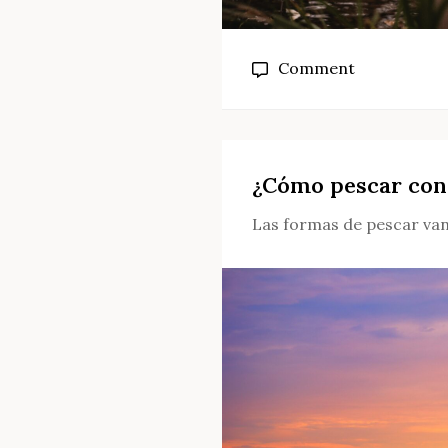
on
Comment
¿Qué
caña
de
surfcasting
¿Cómo pescar con 
para
Las formas de pescar van
el
mar?