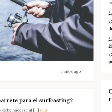
c
¿
¿
d
¿
p
¿
p
5 años ago
C
r
carrete para el surfcasting?
o debe hacerse al […]
Plus