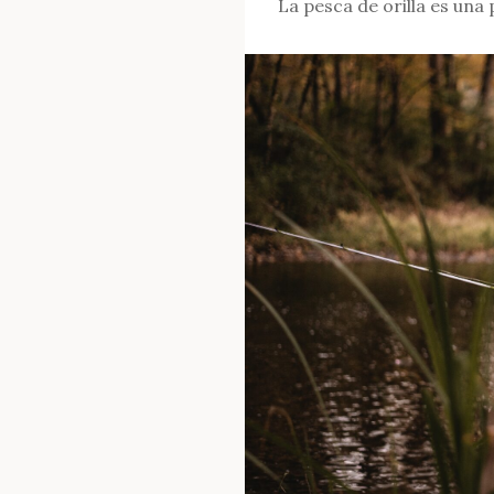
La pesca de orilla es una 
pescar
para
surfcasting