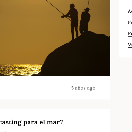
A
F
F
W
5 años ago
casting para el mar?