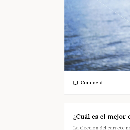
on
Comment
¿Cómo
se
utiliza
un
¿Cuál es el mejor 
carrete
La elección del carrete n