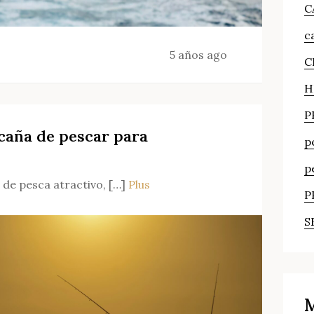
C
c
5 años ago
C
H
P
caña de pescar para
p
p
o de pesca atractivo, […]
Plus
P
?
S