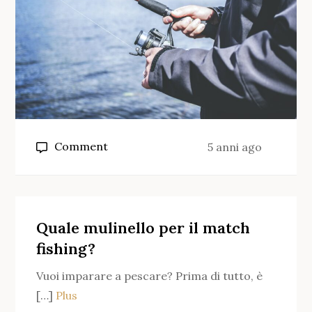
on
Comment
5 anni ago
Come
usare
un
mulinello
Quale mulinello per il match
da
fishing?
lancio?
Vuoi imparare a pescare? Prima di tutto, è
[…]
Plus