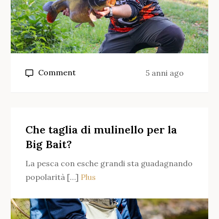
on
Comment
5 anni ago
Quale
mulinello
da
carpa
Che taglia di mulinello per la
per
Big Bait?
canne
La pesca con esche grandi sta guadagnando
da
popolarità […]
Plus
10
piedi?