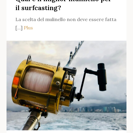
match
il surfcasting?
fishing?
La scelta del mulinello non deve essere fatta
[…]
Plus