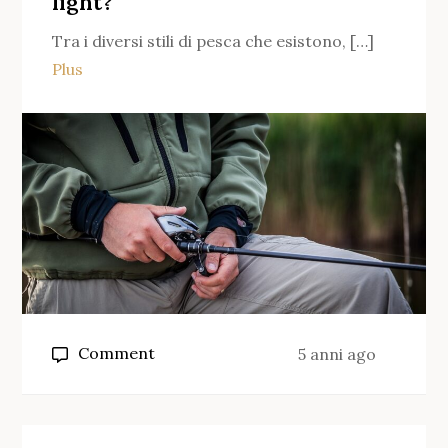
light?
la
Tra i diversi stili di pesca che esistono, […]
Big
Plus
Bait?
on
Comment
5 anni ago
Quale
mulinello
per