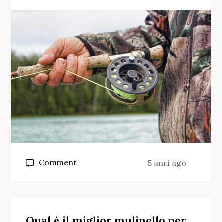
on
Comment
5 anni ago
Quale
mulinello
per
il
Qual è il miglior mulinello per