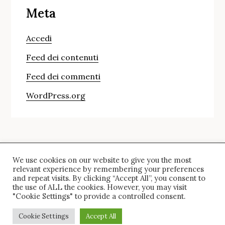
Meta
Accedi
Feed dei contenuti
Feed dei commenti
WordPress.org
We use cookies on our website to give you the most
© Copyright 2024 saira. All Rights Reserved.
relevant experience by remembering your preferences
and repeat visits. By clicking “Accept All”, you consent to
the use of ALL the cookies. However, you may visit
"Cookie Settings" to provide a controlled consent.
Inglese
Francese
Tedesco
Italiano
Spagnolo
Cookie Settings
Accept All