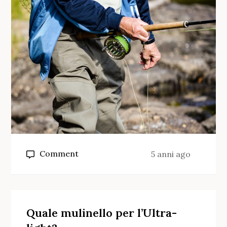
on
Comment
5 anni ago
Che
taglia
di
mulinello
Quale mulinello per l’Ultra-
per