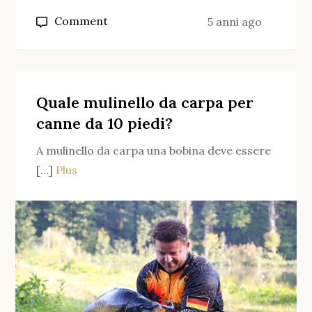
on
Comment
5 anni ago
Qual
è
il
miglior
Quale mulinello da carpa per
mulinello
canne da 10 piedi?
per
A mulinello da carpa una bobina deve essere
il
[…]
Plus
surfcasting?