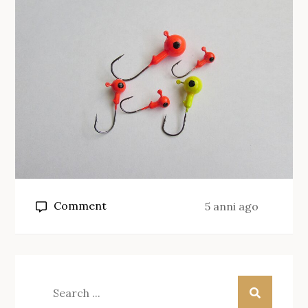
on
Comment
5 anni ago
Quale
gancio
texano
per
Search
One
for: