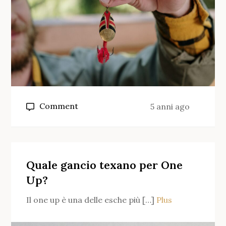
on
Comment
5 anni ago
Che
misura
di
gancio
Quale gancio texano per One
per
Up?
le
Il one up è una delle esche più […]
Plus
carpe?