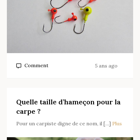
on
Comment
5 ans ago
Quel
hamecon
texan
pour
Quelle taille d’hameçon pour la
One
carpe ?
Up ?
Pour un carpiste digne de ce nom, il […]
Plus