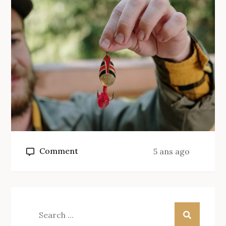
on
Comment
5 ans ago
Quelle
taille
d’hameçon
pour
Search
la
for: