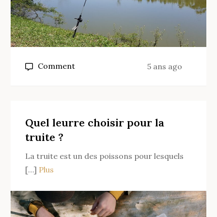
on
Comment
5 ans ago
Pourquoi
pêcher
à
la
Quel leurre choisir pour la
mouche
truite ?
?
La truite est un des poissons pour lesquels
[…]
Plus