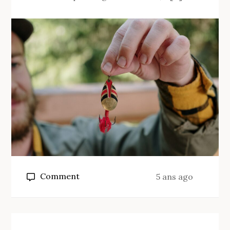
?
on
Comment
5 ans ago
Quelle
taille
d’hameçon