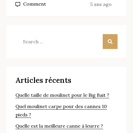
on
Comment
5 ans ago
La
teigne
peche:
Où
Search
trouver
for:
ce
type
d’appât
?
Articles récents
Quelle taille de moulinet pour le Big Bait ?
Quel moulinet carpe pour des cannes 10
pieds ?
Quelle est la meilleure canne à leurre ?