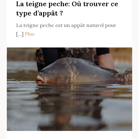
pour
La teigne peche: Où trouver ce
la
type d’appât ?
carpe
La teigne peche est un appât naturel pour
?
[…]
Plus