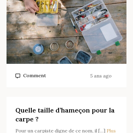
on
Comment
5 ans ago
Quel
leurre
choisir
pour
Quelle taille d’hameçon pour la
la
carpe ?
truite
Pour un carpiste digne de ce nom, il […]
Plus