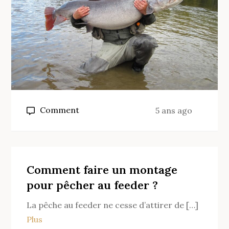
on
Comment
5 ans ago
Quel
matériel
pour
le
Comment faire un montage
pêcheur
pour pêcher au feeder ?
truite
La pêche au feeder ne cesse d’attirer de […]
?
Plus