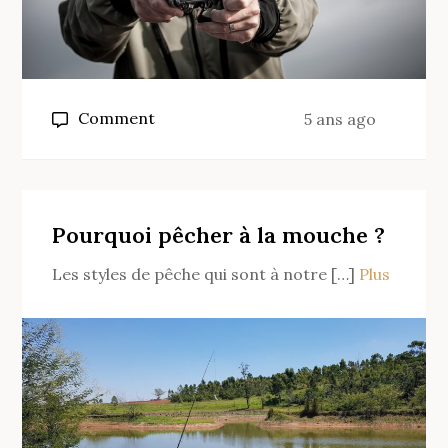
on
Comment
5 ans ago
Comment
pêcher
le
silure
Pourquoi pêcher à la mouche ?
au
Les styles de pêche qui sont à notre […]
Plus
posé
?