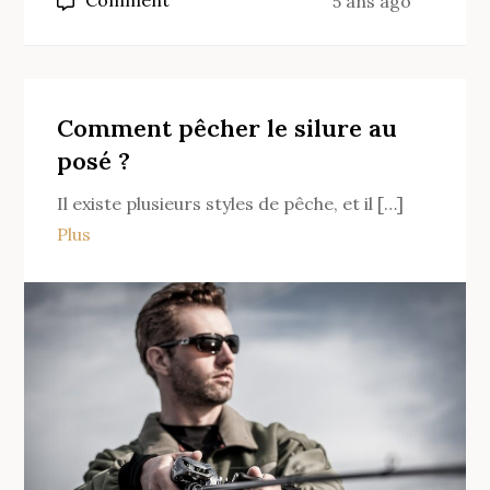
Comment
5 ans ago
Quel
montage
pour
des
Comment pêcher le silure au
cannes
posé ?
à
Il existe plusieurs styles de pêche, et il […]
carpe
Plus
?