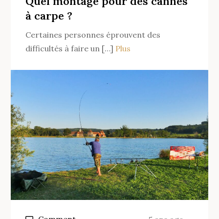
Quel montage pour des cannes
pour
à carpe ?
pêcher
Certaines personnes éprouvent des
au
difficultés à faire un […]
Plus
feeder
?
on