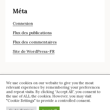
Méta
Connexion
Flux des publications
Flux des commentaires
Site de WordPress-FR
We use cookies on our website to give you the most
© Copyright 2024 saira. All Rights Reserved.
relevant experience by remembering your preferences
and repeat visits. By clicking “Accept All”, you consent to
the use of ALL the cookies. However, you may visit
"Cookie Settings" to provide a controlled consent.
Anglais
Français
Allemand
Italien
Espagnol