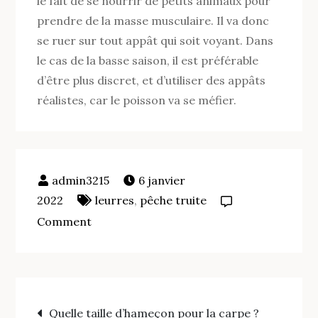
le fait de se nourrir de petits animaux pour
prendre de la masse musculaire. Il va donc
se ruer sur tout appât qui soit voyant. Dans
le cas de la basse saison, il est préférable
d’être plus discret, et d’utiliser des appâts
réalistes, car le poisson va se méfier.
6 janvier
2022
leurres
,
pêche truite
on
Comment
Quel
leurre
choisir
Navigation
pour
Quelle taille d’hameçon pour la carpe ?