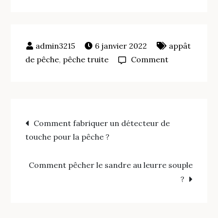
6 janvier 2022
appât
on
de pêche
,
pêche truite
Comment
La
teigne
peche:
Navigation
Où
Comment fabriquer un détecteur de
trouver
touche pour la pêche ?
de
ce
type
Comment pêcher le sandre au leurre souple
l’article
d’appât
?
?