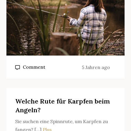
on
Comment
5 Jahren ago
Welche
Surfcasting-
Angelrute
für
Welche Rute für Karpfen beim
die
Angeln?
Küste?
Sie suchen eine Spinnrute, um Karpfen zu
fangen? […]
Plus