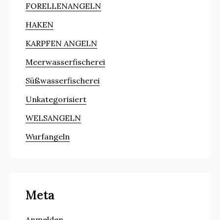
FORELLENANGELN
HAKEN
KARPFEN ANGELN
Meerwasserfischerei
Süßwasserfischerei
Unkategorisiert
WELSANGELN
Wurfangeln
Meta
Anmelden