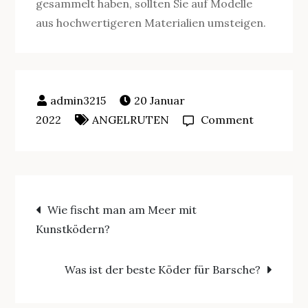
gesammelt haben, sollten Sie auf Modelle
aus hochwertigeren Materialien umsteigen.
20 Januar
on
2022
ANGELRUTEN
Comment
Wie
fischt
man
Beitragsnavigation
mit
Wie fischt man am Meer mit
einer
Kunstködern?
Rute
mit
Was ist der beste Köder für Barsche?
Einstecke