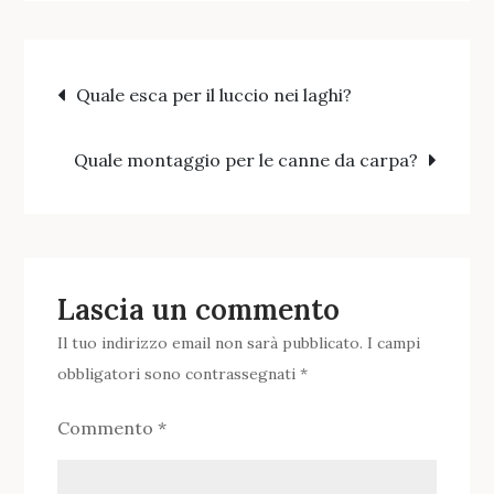
animare
un’esca
Navigazione
Spinner?
Quale esca per il luccio nei laghi?
articoli
Quale montaggio per le canne da carpa?
Lascia un commento
Il tuo indirizzo email non sarà pubblicato.
I campi
obbligatori sono contrassegnati
*
Commento
*