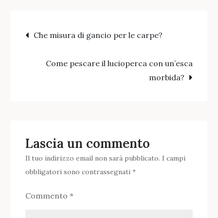
da
Navigazione
surfcasting
Che misura di gancio per le carpe?
per
articoli
il
Come pescare il lucioperca con un’esca
mare?
morbida?
Lascia un commento
Il tuo indirizzo email non sarà pubblicato.
I campi
obbligatori sono contrassegnati
*
Commento
*